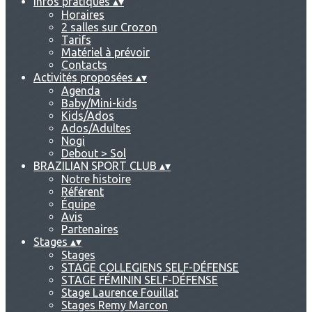
Infos pratiques
▴
▾
Horaires
2 salles sur Crozon
Tarifs
Matériel à prévoir
Contacts
Activités proposées
▴
▾
Agenda
Baby/Mini-kids
Kids/Ados
Ados/Adultes
Nogi
Debout > Sol
BRAZILIAN SPORT CLUB
▴
▾
Notre histoire
Référent
Équipe
Avis
Partenaires
Stages
▴
▾
Stages
STAGE COLLEGIENS SELF-DÉFENSE
STAGE FÉMININ SELF-DÉFENSE
Stage Laurence Fouillat
Stages Remy Marcon