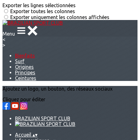
Exporter les lignes sélectionnées
Exporter toutes les colonnes
Exporter uniquement les colonnes affichées
Menu
<
>
Bienfaits
Surf
Origines
Principes
Ceintures
Ajoutez un logo, un bouton, des réseaux sociaux
Cliquez pour éditer
BRAZILIAN SPORT CLUB
Accueil
▴
▾