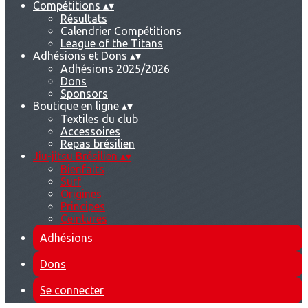
Compétitions
▴
▾
Résultats
Calendrier Compétitions
League of the Titans
Adhésions et Dons
▴
▾
Adhésions 2025/2026
Dons
Sponsors
Boutique en ligne
▴
▾
Textiles du club
Accessoires
Repas brésilien
Jiu-jitsu Brésilien
▴
▾
Bienfaits
Surf
Origines
Principes
Ceintures
Adhésions
Dons
Se connecter